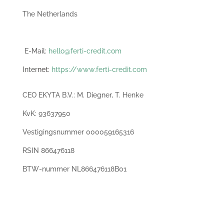
The Netherlands
E-Mail:
hello@ferti-credit.com
Inter
net
:
https://www.ferti-credit.com
CEO EKYTA B.V.: M. Diegner, T. Henke
KvK: 93637950
Vestigingsnummer 000059165316
RSIN 866476118
BTW-nummer NL866476118B01